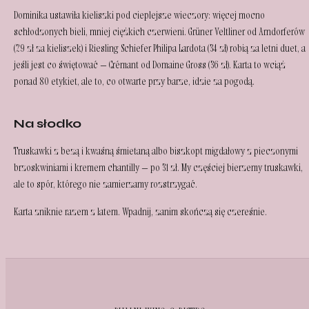
Dominika ustawiła kieliszki pod cieplejsze wieczory: więcej mocno
schłodzonych bieli, mniej ciężkich czerwieni. Grüner Veltliner od Arndorferów
(29 zł za kieliszek) i Riesling Schiefer Philipa Lardota (34 zł) robią za letni duet, a
jeśli jest co świętować — Crémant od Domaine Gross (36 zł). Karta to wciąż
ponad 80 etykiet, ale to, co otwarte przy barze, idzie za pogodą.
Na słodko
Truskawki z bezą i kwaśną śmietaną albo biszkopt migdałowy z pieczonymi
brzoskwiniami i kremem chantilly — po 31 zł. My częściej bierzemy truskawki,
ale to spór, którego nie zamierzamy rozstrzygać.
Karta zniknie razem z latem. Wpadnij, zanim skończą się czereśnie.