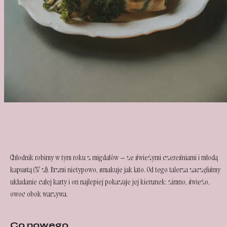
Chłodnik robimy w tym roku z migdałów — ze świeżymi czereśniami i młodą
kapustą (37 zł). Brzmi nietypowo, smakuje jak lato. Od tego talerza zaczęliśmy
układanie całej karty i on najlepiej pokazuje jej kierunek: zimno, świeżo,
owoc obok warzywa.
Co nowego