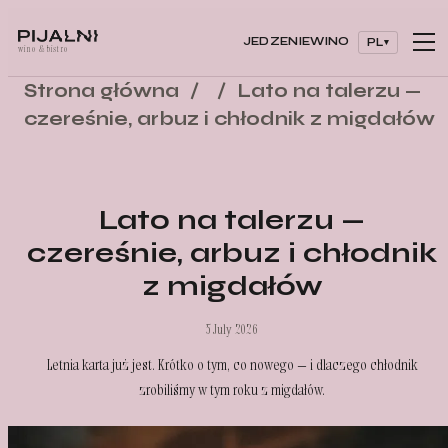
JEDZENIE
WINO
PL
wino & bistro
Strona główna
/
/
Lato na talerzu —
czereśnie, arbuz i chłodnik z migdałów
Lato na talerzu —
czereśnie, arbuz i chłodnik
z migdałów
5 July 2026
Letnia karta już jest. Krótko o tym, co nowego — i dlaczego chłodnik
zrobiliśmy w tym roku z migdałów.