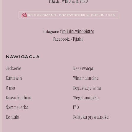
PIJALNI WINO & BISTRO
BIB GOURMAND · PRZEWODNIK MICHELIN 2026
@pijalni.winobistro
Instagram:
/Pijalni
Facebook:
NAWIGACJA
Jedzenie
Rezerwacja
Karta win
Wina naturalne
O nas
Degustacje wina
Nasza kuchnia
Wegetariańskie
Sommelierka
FAQ
Kontakt
Polityka prywatności