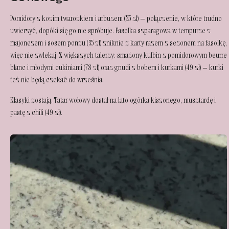
Pomidory z kozim twarożkiem i arbuzem (35 zł) — połączenie, w które trudno
uwierzyć, dopóki się go nie spróbuje. Fasolka szparagowa w tempurze z
majonezem i sosem ponzu (35 zł) zniknie z karty razem z sezonem na fasolkę,
więc nie zwlekaj. Z większych talerzy: smażony kulbin z pomidorowym beurre
blanc i młodymi cukiniami (78 zł) oraz gnudi z bobem i kurkami (49 zł) — kurki
też nie będą czekać do września.
Klasyki zostają. Tatar wołowy dostał na lato ogórka kiszonego, musztardę i
pastę z chili (49 zł).